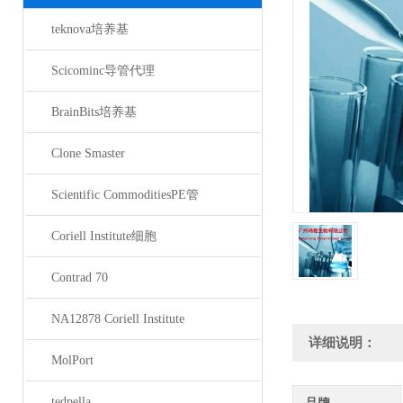
teknova培养基
Scicominc导管代理
BrainBits培养基
Clone Smaster
Scientific CommoditiesPE管
Coriell Institute细胞
Contrad 70
NA12878 Coriell Institute
详细说明：
MolPort
tedpella