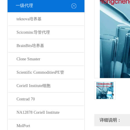
一级代理
teknova培养基
Scicominc导管代理
BrainBits培养基
Clone Smaster
Scientific CommoditiesPE管
Coriell Institute细胞
Contrad 70
NA12878 Coriell Institute
详细说明：
MolPort