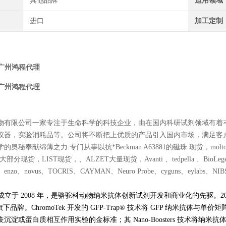
其他品牌
适用领域
进口
加工定制
广州鸿程代理
广州鸿程代理
物有限公司一家专注于生命科学的科技企业，由在国内科研试剂领域有着
仪器，实验消耗品等。公司将不断把上优质的产品引入国内市场，满足客
秘奉献绵薄之力.专门从事以抗*Beckman A63881的磁珠 现货，moltox 11-10
大部分现货，LIST现货，、ALZET大量现货，Avanti 、tedpella 、BioLegend、Po
es、enzo、novus、TOCRIS、CAYMAN、Neuro Probe、cyguns、eylabs、NIBSC、
ek 成立于 2008 年，是骆驼科动物纳米抗体创新试剂开发和商业化的先驱。2020 年 1
tech 旗下品牌。ChromoTek 开发的 GFP-Trap® 技术将 GFP 纳
沉淀或蛋白质相互作用实验的金标准；其 Nano-Boosters 技术将