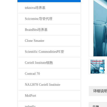
teknova培养基
Scicominc导管代理
BrainBits培养基
Clone Smaster
Scientific CommoditiesPE管
Coriell Institute细胞
Contrad 70
NA12878 Coriell Institute
详细说
MolPort
tedpella