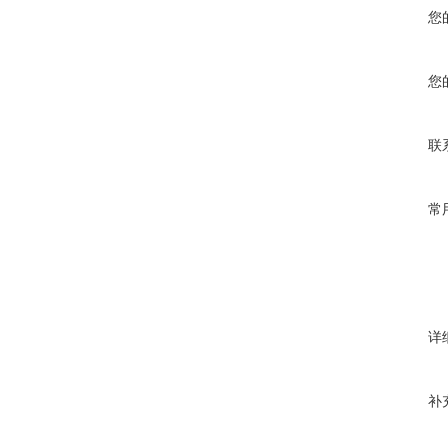
您
您
联
常
详
补