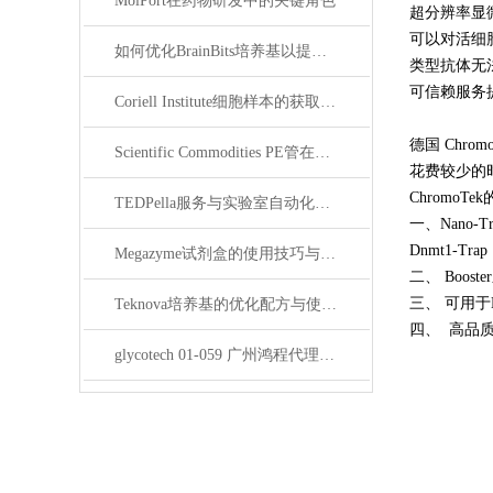
MolPort在药物研发中的关键角色
超分辨率显微
可以对活细
如何优化BrainBits培养基以提高实验效果？
类型抗体无
可信赖服务
Coriell Institute细胞样本的获取与应用指南
德国 Chr
Scientific Commodities PE管在环保实验中的作用
花费较少的
ChromoT
TEDPella服务与实验室自动化设备的整合
一、Nano
Dnmt1-Tra
Megazyme试剂盒的使用技巧与实验优化方法
二、 Booster
三、 可用于H
Teknova培养基的优化配方与使用技巧
四、 高品
glycotech 01-059 广州鸿程代理：开启糖生物学研究新征程