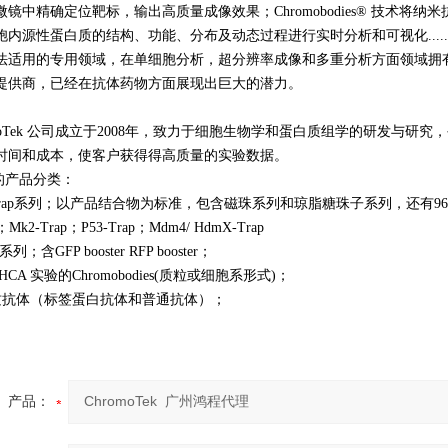
镜中精确定位靶标，输出高质量成像效果；Chromobodies® 技术
胞内源性蛋白质的结构、功能、分布及动态过程进行实时分析和可视化....
法适用的专用领域，在单细胞分析，超分辨率成像和多重分析方面领域拥有不可
提供商，已经在抗体药物方面展现出巨大的潜力。
omoTek 公司成立于2008年，致力于细胞生物学和蛋白质组学的研发与
时间和成本，使客户获得得高质量的实验数据。
ek的产品分类：
-Trap系列；以产品结合物为标准，包含磁珠系列和琼脂糖珠子系列，还有96板系列；
p；Mk2-Trap；P53-Trap；Mdm4/ HdmX-Trap
系列；含GFP booster RFP booster；
CA 实验的Chromobodies(质粒或细胞系形式)；
质抗体（标签蛋白抗体和普通抗体）；
产品：