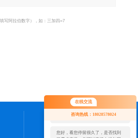
填写阿拉伯数字），如：三加四=7
在线交流
您好！欢迎前来咨询，很高兴为您
咨询热线：18028578024
服务，请问您要咨询什么问题呢？
联系我们
您好，看您停留很久了，是否找到
24小时热线：