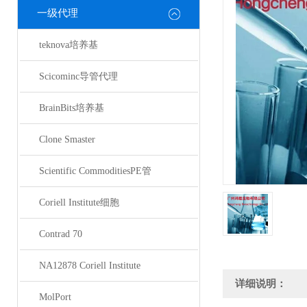
一级代理
teknova培养基
Scicominc导管代理
BrainBits培养基
Clone Smaster
Scientific CommoditiesPE管
Coriell Institute细胞
Contrad 70
NA12878 Coriell Institute
详细说明：
MolPort