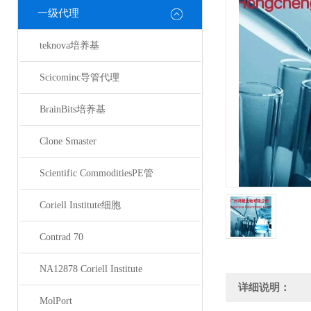
一级代理
teknova培养基
Scicominc导管代理
BrainBits培养基
Clone Smaster
Scientific CommoditiesPE管
Coriell Institute细胞
Contrad 70
NA12878 Coriell Institute
详细说明：
MolPort