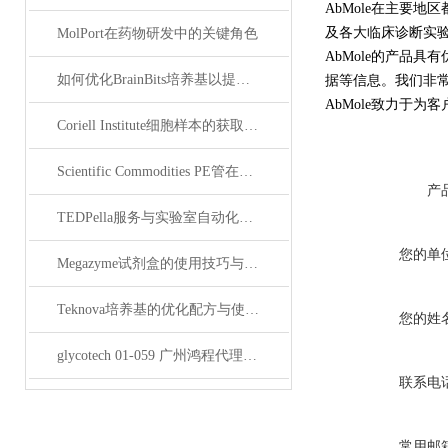
AbMole在主要
及各大临床诊断实
MolPort在药物研发中的关键角色
AbMole的产品
如何优化BrainBits培养基以提高实验效果？
据等信息。我们非
AbMole致力于为客
Coriell Institute细胞样本的获取与应用指南
Scientific Commodities PE管在环保实验中的作用
产
TEDPella服务与实验室自动化设备的整合
您的单
Megazyme试剂盒的使用技巧与实验优化方法
Teknova培养基的优化配方与使用技巧
您的姓
glycotech 01-059 广州鸿程代理：开启糖生物学研究新征程
联系电
常用邮