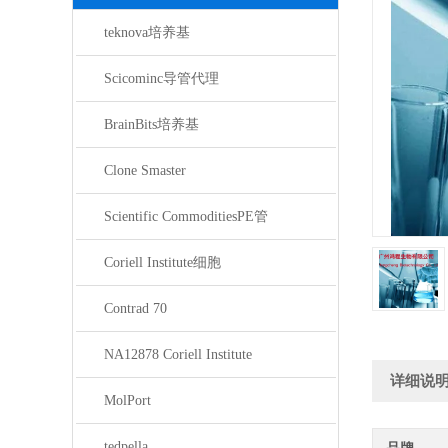
teknova培养基
Scicominc导管代理
BrainBits培养基
Clone Smaster
Scientific CommoditiesPE管
Coriell Institute细胞
Contrad 70
NA12878 Coriell Institute
详细说
MolPort
tedpella