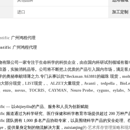
其他品牌
适用领域
进口
加工定制
ntific
广州鸿程代理
ntific
广州鸿程代理
物有限公司一家专注于生命科学的科技企业，由在国内科研试剂领域有着
仪器，实验消耗品等。公司将不断把上优质的产品引入国内市场，满足客
秘奉献绵薄之力.专门从事以抗*Beckman A63881的磁珠 现货，moltox 11-1
的大部分现货，LIST现货，、ALZET大量现货，Avanti 、tedpella 、BioLegend、
ces、enzo、novus、TOCRIS、CAYMAN、Neuro Probe、cyguns、eylabs、NIB
tific — 以
shijieyiliu的产品、服务和人员为创新赋能
 Scientific 频道通过为科学研究、医疗保健和科学教育市场提供超过 20
 Scientific 团队拥有 1,000 多名产品协助专家，以及围绕科学产品的
ye
，提供量身定制的物流解决方案，
zuixianjing
的-艺术库存管理策略和