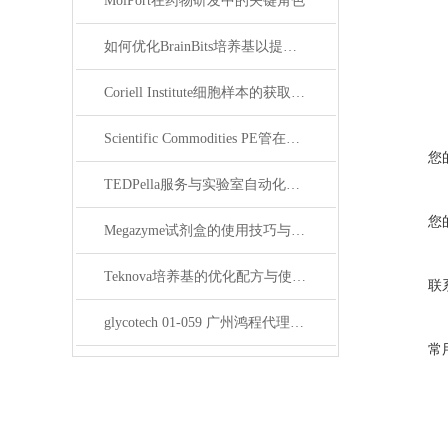
MolPort在药物研发中的关键角色
如何优化BrainBits培养基以提高实验效果？
Coriell Institute细胞样本的获取与应用指南
Scientific Commodities PE管在环保实验中的作用
您
TEDPella服务与实验室自动化设备的整合
您
Megazyme试剂盒的使用技巧与实验优化方法
Teknova培养基的优化配方与使用技巧
联
glycotech 01-059 广州鸿程代理：开启糖生物学研究新征程
常