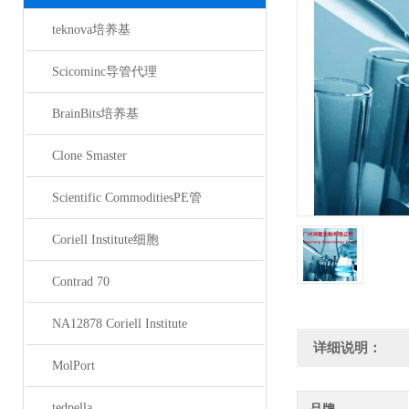
teknova培养基
Scicominc导管代理
BrainBits培养基
Clone Smaster
Scientific CommoditiesPE管
Coriell Institute细胞
Contrad 70
NA12878 Coriell Institute
详细说明：
MolPort
tedpella