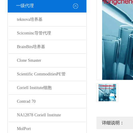
一级代理
teknova培养基
Scicominc导管代理
BrainBits培养基
Clone Smaster
Scientific CommoditiesPE管
Coriell Institute细胞
Contrad 70
NA12878 Coriell Institute
详细说明：
MolPort