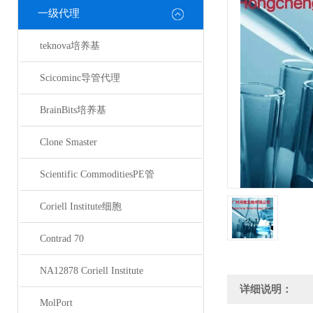
一级代理
teknova培养基
Scicominc导管代理
BrainBits培养基
Clone Smaster
Scientific CommoditiesPE管
Coriell Institute细胞
Contrad 70
NA12878 Coriell Institute
详细说明：
MolPort