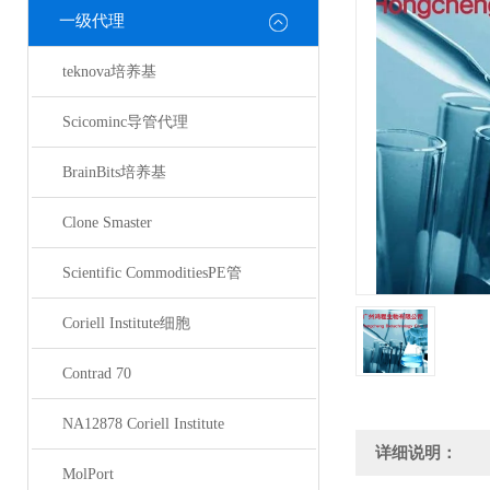
一级代理
teknova培养基
Scicominc导管代理
BrainBits培养基
Clone Smaster
Scientific CommoditiesPE管
Coriell Institute细胞
Contrad 70
NA12878 Coriell Institute
详细说明：
MolPort