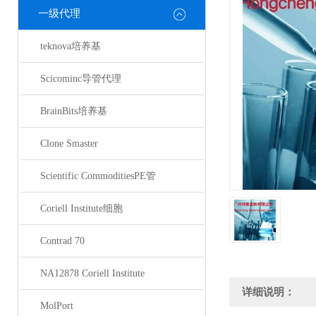
一级代理
teknova培养基
Scicominc导管代理
BrainBits培养基
Clone Smaster
Scientific CommoditiesPE管
Coriell Institute细胞
Contrad 70
NA12878 Coriell Institute
详细说明：
MolPort