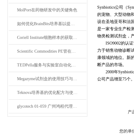
Synbiotics公
MolPort在药物研发中的关键角色
的宠物、大型动物和
设在圣地亚哥和法
如何优化BrainBits培养基以提高实验效果？
是一家专业生产检测
物类检测试剂盒，产
Coriell Institute细胞样本的获取与应用指南
ISO9002的认证认
力于销售动物诊断试剂盒
Scientific Commodities PE管在环保实验中的作用
康领域的地位。新的
断产品的市场。
TEDPella服务与实验室自动化设备的整合
2000年Synbiotic
Megazyme试剂盒的使用技巧与实验优化方法
公司产品增至75个。
Teknova培养基的优化配方与使用技巧
glycotech 01-059 广州鸿程代理：开启糖生物学研究新征程
产
您的单