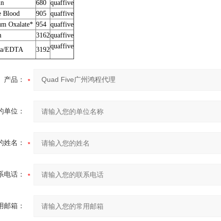
in
680
quaffive
e Blood
905
quaffive
um Oxalate*
954
quaffive
m
3162
quaffive
quaffive
ma/EDTA
3192
产品：
的单位：
的姓名：
系电话：
用邮箱：