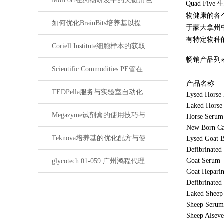
MolPort在药物研发中的关键角色
Quad 
物健康的各个
如何优化BrainBits培养基以提高实验效果？
于蒙大拿州
有特定物种
Coriell Institute细胞样本的获取与应用指南
畅销产品列表
Scientific Commodities PE管在环保实验中的作用
产品名称
TEDPella服务与实验室自动化设备的整合
Lysed Horse
Laked Horse
Megazyme试剂盒的使用技巧与实验优化方法
Horse Serum
New Born Ca
Teknova培养基的优化配方与使用技巧
Lysed Goat 
Defibrinated
Goat Serum
glycotech 01-059 广州鸿程代理：开启糖生物学研究新征程
Goat Hepari
Defibrinated
Laked Sheep
Sheep Serum
Sheep Alseve