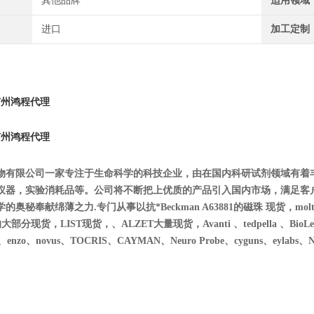
其他品牌
适用领域
进口
加工定制
广州鸿程代理
广州鸿程代理
物有限公司一家专注于生命科学的科技企业，由在国内科研试剂领域有着
仪器，实验消耗品等。公司将不断把上优质的产品引入国内市场，满足客
秘奉献绵薄之力.专门从事以抗*Beckman A63881的磁珠 现货，moltox 11-1
的大部分现货，LIST现货，、ALZET大量现货，Avanti 、tedpella 、BioLegend、
ces、enzo、novus、TOCRIS、CAYMAN、Neuro Probe、cyguns、eylabs、NIB