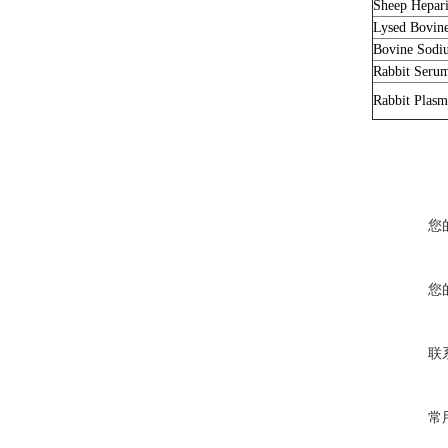
Sheep Hepar
Lysed Bovin
Bovine Sodi
Rabbit Seru
Rabbit Plas
您
您
联
常