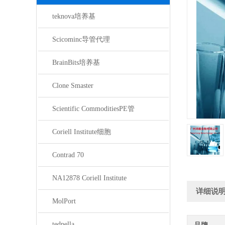
teknova培养基
Scicominc导管代理
BrainBits培养基
Clone Smaster
Scientific CommoditiesPE管
Coriell Institute细胞
Contrad 70
NA12878 Coriell Institute
详细说
MolPort
tedpella