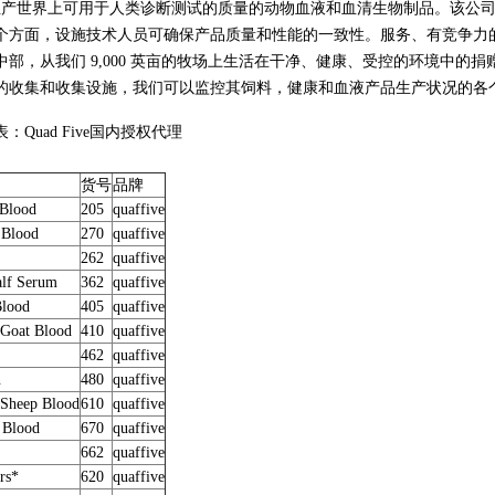
Five 生产世界上可用于人类诊断测试的质量的动物血液和血清生物制品。
方面，设施技术人员可确保产品质量和性能的一致性。服务、有竞争力的价格和快速履
中部，从我们 9,000 英亩的牧场上生活在干净、健康、受控的环境中的
的收集和收集设施，我们可以监控其饲料，健康和血液产品生产状况的各
：Quad Five国内授权代理
货号
品牌
 Blood
205
quaffive
 Blood
270
quaffive
262
quaffive
lf Serum
362
quaffive
Blood
405
quaffive
 Goat Blood
410
quaffive
462
quaffive
n
480
quaffive
 Sheep Blood
610
quaffive
 Blood
670
quaffive
662
quaffive
rs*
620
quaffive