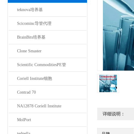
teknova培养基
Scicominc导管代理
BrainBits培养基
Clone Smaster
Scientific CommoditiesPE管
Coriell Institute细胞
Contrad 70
NA12878 Coriell Institute
详细说明：
MolPort
tedpella