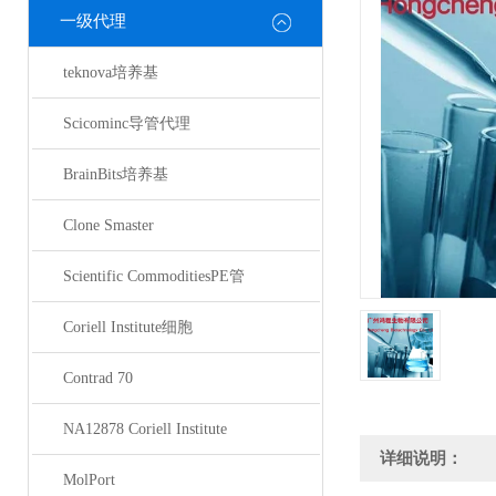
一级代理
teknova培养基
Scicominc导管代理
BrainBits培养基
Clone Smaster
Scientific CommoditiesPE管
Coriell Institute细胞
Contrad 70
NA12878 Coriell Institute
详细说明：
MolPort