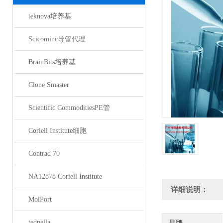
teknova培养基
Scicominc导管代理
BrainBits培养基
Clone Smaster
Scientific CommoditiesPE管
Coriell Institute细胞
Contrad 70
NA12878 Coriell Institute
详细说明：
MolPort
tedpella