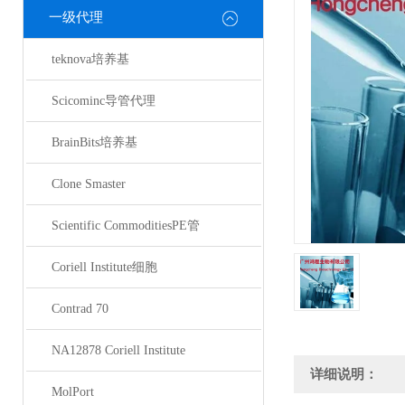
一级代理
teknova培养基
Scicominc导管代理
BrainBits培养基
Clone Smaster
Scientific CommoditiesPE管
Coriell Institute细胞
Contrad 70
NA12878 Coriell Institute
详细说明：
MolPort