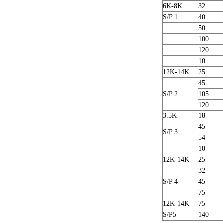
6K-8K
32
S/P 1
40
50
100
120
10
12K-14K
25
45
S/P 2
105
120
3.5K
18
45
S/P 3
54
10
12K-14K
25
32
S/P 4
45
75
12K-14K
75
S/P5
140