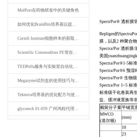
MolPort在药物研发中的关键角色
SpectrPor® 透析
如何优化BrainBits培养基以提高实验效果？
Repligen的S
Coriell Institute细胞样本的获取与应用指南
膜，以及2 种聚合物化
Spectra/Por 透析
Scientific Commodities PE管在环保实验中的作用
美国
yuanzhuangjing
Spectra/Por®1
TEDPella服务与实验室自动化设备的整合
Spectra/Por®6 
Spectra/Por® 生
Megazyme试剂盒的使用技巧与实验优化方法
Spectra/Por 1~
标准级干化卷装再生
Teknova培养基的优化配方与使用技巧
盐、缓冲液置换等非
截留分子量
平铺宽
glycotech 01-059 广州鸿程代理：开启糖生物学研究新征程
MWCO
(mm)
(道尔顿)
10
23