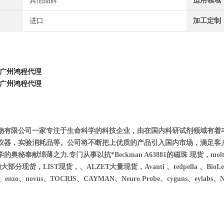
其他品牌
适用领域
进口
加工定制
广州鸿程代理
广州鸿程代理
物有限公司一家专注于生命科学的科技企业，由在国内科研试剂领域有着
仪器，实验消耗品等。公司将不断把上优质的产品引入国内市场，满足客
秘奉献绵薄之力.专门从事以抗*Beckman A63881的磁珠 现货，moltox 11-1
的大部分现货，LIST现货，、ALZET大量现货，Avanti 、tedpella 、BioLegend、
es、enzo、novus、T
OCRIS、CAYMAN、Neuro Probe、cyguns、eylabs、NIB