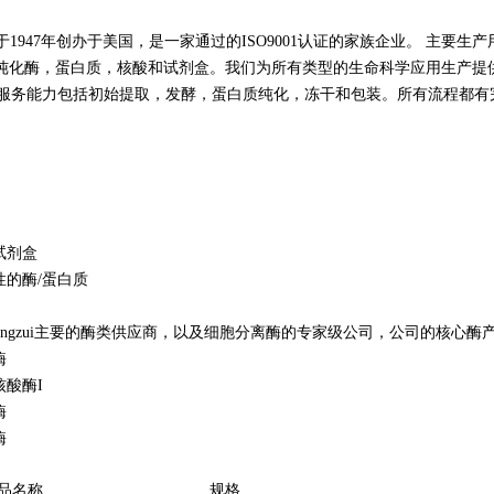
ngton于1947年创办于美国，是一家通过的ISO9001认证的家族企业。
化酶，蛋白质，核酸和试剂盒。我们为所有类型的生命科学应用生产提供优质产
angwei服务能力包括初始提取，发酵，蛋白质纯化，冻干和包装。所有流程
试剂盒
性的酶/蛋白质
angzui
主要的酶类供应商，以及细胞分离酶的专家级公司，公司的核心酶
酶
核酸酶I
酶
酶
品名称
规格