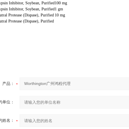
ypsin Inhibitor, Soybean, Purified
100 mg
ypsin Inhibitor, Soybean, Purified
1 gm
tral Protease (Dispase), Purified
10 mg
tral Protease (Dispase), Purified
产品：
的单位：
的姓名：