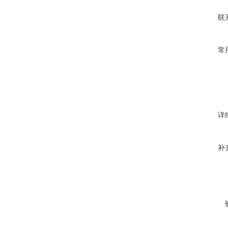
联
常
详
补