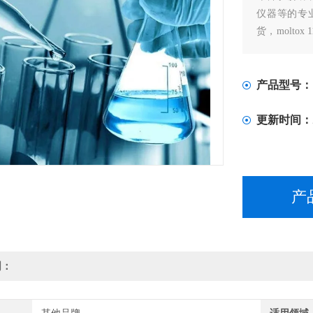
仪器等的专业进
货，moltox 
现货
产品型号：
更新时间：
产
明：