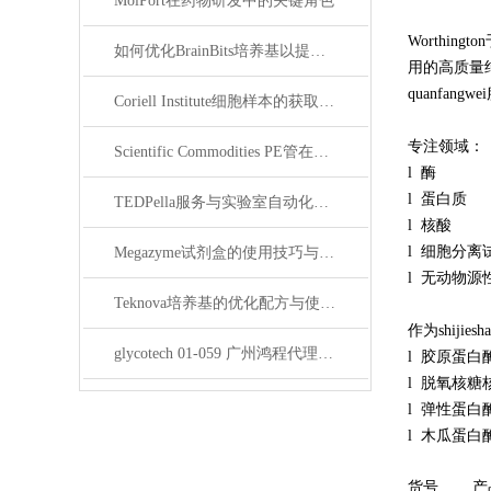
MolPort在药物研发中的关键角色
Worthi
如何优化BrainBits培养基以提高实验效果？
用的高质量纯
quanf
Coriell Institute细胞样本的获取与应用指南
专注领域：
Scientific Commodities PE管在环保实验中的作用
l 酶
l 蛋白质
TEDPella服务与实验室自动化设备的整合
l 核酸
l 细胞分离
Megazyme试剂盒的使用技巧与实验优化方法
l 无动物源
Teknova培养基的优化配方与使用技巧
作为
shijiesh
glycotech 01-059 广州鸿程代理：开启糖生物学研究新征程
l 胶原蛋白
l 脱氧核糖
l 弹性蛋白
l 木瓜蛋白
货号
产