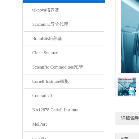
teknova培养基
Scicominc导管代理
BrainBits培养基
Clone Smaster
Scientific CommoditiesPE管
Coriell Institute细胞
Contrad 70
NA12878 Coriell Institute
详细说
MolPort
tedpella