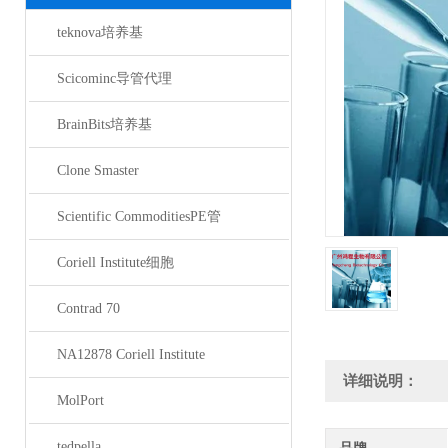
teknova培养基
Scicominc导管代理
BrainBits培养基
Clone Smaster
Scientific CommoditiesPE管
Coriell Institute细胞
Contrad 70
NA12878 Coriell Institute
详细说明：
MolPort
tedpella