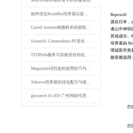
MolPort在药物研发中的关键角色
如何优化BrainBits培养基以提高实验效果？
Reprocell
源自日本，
Coriell Institute细胞样本的获取与应用指南
者山中伸弥团
其他成分。R
Scientific Commodities PE管在环保实验中的作用
培养基由 R
理或医学奖获
TEDPella服务与实验室自动化设备的整合
验室都选用 
Megazyme试剂盒的使用技巧与实验优化方法
Teknova培养基的优化配方与使用技巧
glycotech 01-059 广州鸿程代理：开启糖生物学研究新征程
您
您