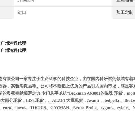
其他品牌
适用领域
进口
加工定制
广州鸿程代理
广州鸿程代理
物有限公司一家专注于生命科学的科技企业，由在国内科研试剂领域有着
仪器，实验消耗品等。公司将不断把上优质的产品引入国内市场，满足客
秘奉献绵薄之力.专门从事以抗*Beckman A63881的磁珠 现货，moltox 11-1
的大部分现货，LIST现货，、ALZET大量现货，Avanti 、tedpella 、BioLegend、
es、enzo、novus、T
OCRIS、CAYMAN、Neuro Probe、cyguns、eylabs、NIB