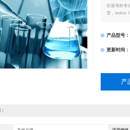
仪器等的专业进
货，moltox 
现货
产品型号：
更新时间：
产
明：