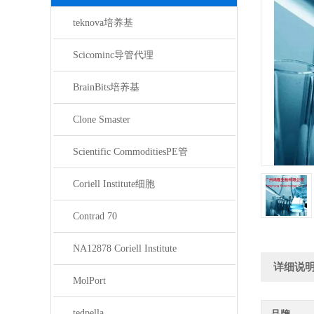
teknova培养基
Scicominc导管代理
BrainBits培养基
Clone Smaster
Scientific CommoditiesPE管
Coriell Institute细胞
Contrad 70
NA12878 Coriell Institute
详细说
MolPort
tedpella