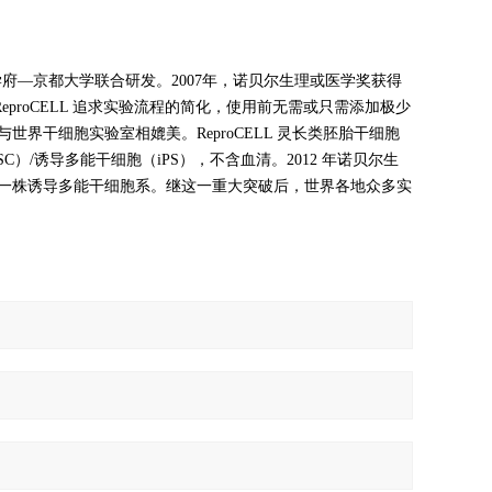
与日本学府—京都大学联合研发。2007年，诺贝尔生理或医学奖获得
。ReproCELL 追求实验流程的简化，使用前无需或只需添加极少
世界干细胞实验室相媲美。ReproCELL 灵长类胚胎干细胞
C）/诱导多能干细胞（iPS），不含血清。2012 年诺贝尔生
ngdi一株诱导多能干细胞系。继这一重大突破后，世界各地众多实