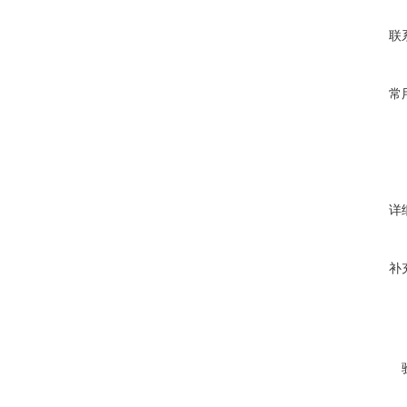
联
常
详
补