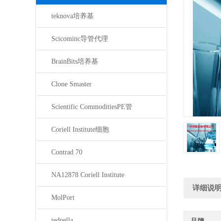
teknova培养基
Scicominc导管代理
BrainBits培养基
Clone Smaster
Scientific CommoditiesPE管
Coriell Institute细胞
Contrad 70
NA12878 Coriell Institute
详细说
MolPort
tedpella