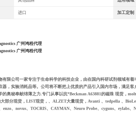
其他品牌
适用领域
进口
加工定制
agnostics
广州鸿程代理
agnostics
广州鸿程代理
物有限公司一家专注于生命科学的科技企业，由在国内科研试剂领域有着
仪器，实验消耗品等。公司将不断把上优质的产品引入国内市场，满足客
秘奉献绵薄之力.专门从事以抗*Beckman A63881的磁珠 现货，moltox 11-1
的大部分现货，LIST现货，、ALZET大量现货，Avanti 、tedpella 、BioLegend、
es、enzo、novus、T
OCRIS、CAYMAN、Neuro Probe、cyguns、eylabs、NIB