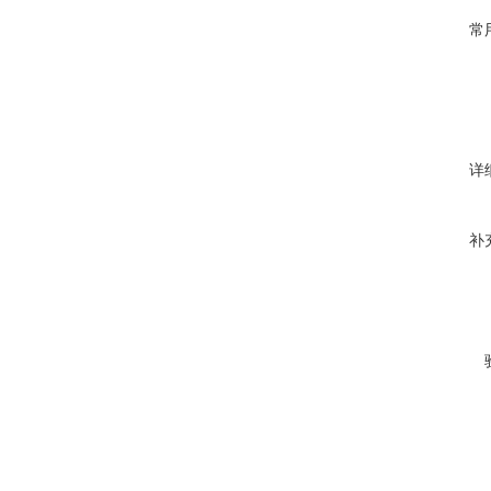
常
详
补