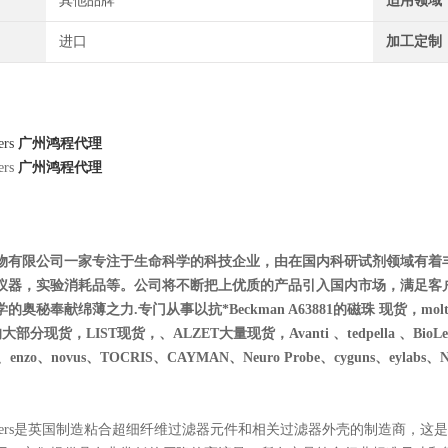
其他品牌
适用领域
进口
加工定制
ers
广州鸿程代理
ers
广州鸿程代理
物有限公司一家专注于生命科学的科技企业，由在国内科研试剂领域有着
仪器，实验消耗品等。公司将不断把上优质的产品引入国内市场，满足客
秘奉献绵薄之力.专门从事以抗*Beckman A63881的磁珠 现货，moltox 11-1
的大部分现货，LIST现货，、ALZET大量现货，Avanti 、tedpella 、BioLegend、
es、enzo、novus、T
OCRIS、CAYMAN、Neuro Probe、cyguns、eylabs、NIB
ers
是英国制造粘合超细纤维过滤器元件和相关
过滤器
外壳的制造商，这是