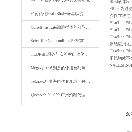
MolPort在药物研发中的关键角色
体和液体应
Filters
为过滤
如何优化BrainBits培养基以提高实验效果？
次性在线过
Headline 
Coriell Institute细胞样本的获取与应用指南
Headline F
Headlin
Scientific Commodities PE管在环保实验中的作用
聚结应用.在
Headlin
TEDPella服务与实验室自动化设备的整合
不锈钢或不锈
NACEMR-0
Megazyme试剂盒的使用技巧与实验优化方法
Teknova培养基的优化配方与使用技巧
glycotech 01-059 广州鸿程代理：开启糖生物学研究新征程
您