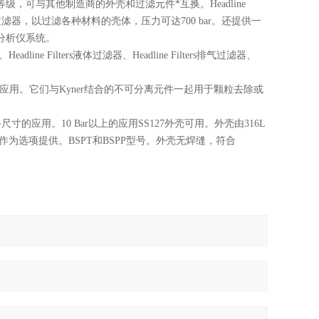
等级，可与其他制造商的外壳和过滤元件*互换。
Headline
，以过滤各种材料的壳体，压力可达700 bar。还提供一
分析仪
系统。
器、Headline Filters液体过滤器、Headline Filters排气过滤器、
或非常低的吸附应用。它们与Kyner结合的不可分离元件一起用于颗粒去除或
4"线路尺寸的应用。10 Bar以上的应用SS127外壳可用。外壳由316L
作为选项提供。BSPT和BSPP型号。外壳无焊缝，符合