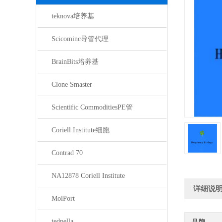
teknova培养基
Scicominc导管代理
BrainBits培养基
Clone Smaster
Scientific CommoditiesPE管
Coriell Institute细胞
Contrad 70
NA12878 Coriell Institute
详细说
MolPort
tedpella