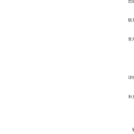
您
联
常
详
补