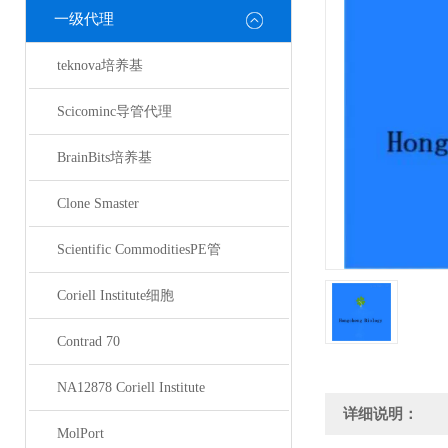
一级代理
teknova培养基
Scicominc导管代理
BrainBits培养基
Clone Smaster
Scientific CommoditiesPE管
Coriell Institute细胞
Contrad 70
NA12878 Coriell Institute
详细说明：
MolPort