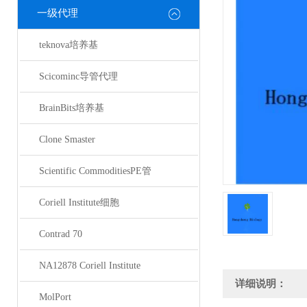
一级代理
teknova培养基
Scicominc导管代理
BrainBits培养基
Clone Smaster
Scientific CommoditiesPE管
Coriell Institute细胞
Contrad 70
NA12878 Coriell Institute
详细说明：
MolPort