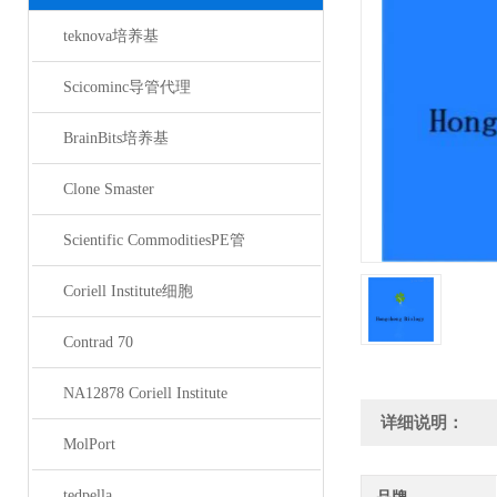
teknova培养基
Scicominc导管代理
BrainBits培养基
Clone Smaster
Scientific CommoditiesPE管
Coriell Institute细胞
Contrad 70
NA12878 Coriell Institute
详细说明：
MolPort
tedpella