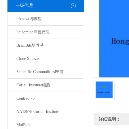
一级代理
teknova培养基
Scicominc导管代理
BrainBits培养基
Clone Smaster
Scientific CommoditiesPE管
Coriell Institute细胞
Contrad 70
NA12878 Coriell Institute
详细说明：
MolPort