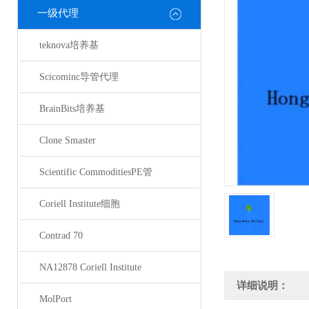
一级代理
teknova培养基
Scicominc导管代理
BrainBits培养基
Clone Smaster
Scientific CommoditiesPE管
Coriell Institute细胞
Contrad 70
NA12878 Coriell Institute
详细说明：
MolPort