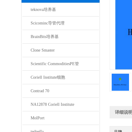
teknova培养基
Scicominc导管代理
BrainBits培养基
Clone Smaster
Scientific CommoditiesPE管
Coriell Institute细胞
Contrad 70
NA12878 Coriell Institute
详细说
MolPort
tedpella