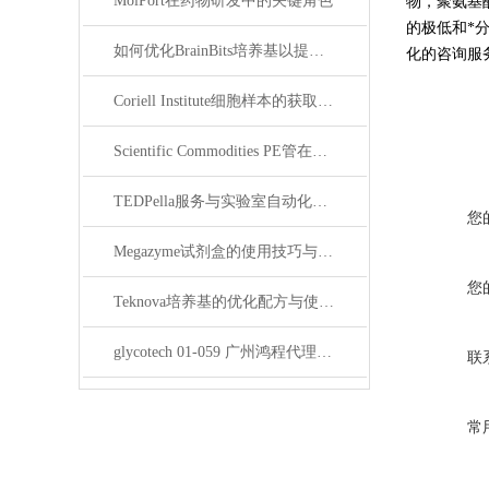
MolPort在药物研发中的关键角色
物，聚氨基
的极低和*分
如何优化BrainBits培养基以提高实验效果？
化的咨询服
Coriell Institute细胞样本的获取与应用指南
Scientific Commodities PE管在环保实验中的作用
TEDPella服务与实验室自动化设备的整合
您
Megazyme试剂盒的使用技巧与实验优化方法
您
Teknova培养基的优化配方与使用技巧
glycotech 01-059 广州鸿程代理：开启糖生物学研究新征程
联
常