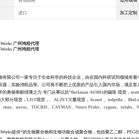
其他品牌
适用领域
进口
加工定制
GWorks
广州鸿程代理
GWorks
广州鸿程代理
物有限公司一家专注于生命科学的科技企业，由在国内科研试剂领域有着
仪器，实验消耗品等。公司将不断把上优质的产品引入国内市场，满足客
秘奉献绵薄之力.专门从事以抗*Beckman A63881的磁珠 现货，moltox 11-1
的大部分现货，LIST现货，、ALZET大量现货，Avanti 、tedpella 、BioLegend、
es、enzo、novus、T
OCRIS、CAYMAN、Neuro Probe、cyguns、eylabs、NIB
ve PEGWorks提供*的生物聚合物和生物功能合成聚合物，包括聚乙二醇