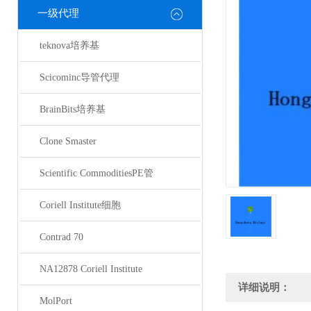
一级代理
teknova培养基
Scicominc导管代理
BrainBits培养基
Clone Smaster
Scientific CommoditiesPE管
Coriell Institute细胞
Contrad 70
NA12878 Coriell Institute
详细说明：
MolPort