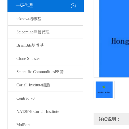
一级代理
teknova培养基
Scicominc导管代理
BrainBits培养基
Clone Smaster
Scientific CommoditiesPE管
Coriell Institute细胞
Contrad 70
NA12878 Coriell Institute
详细说明：
MolPort