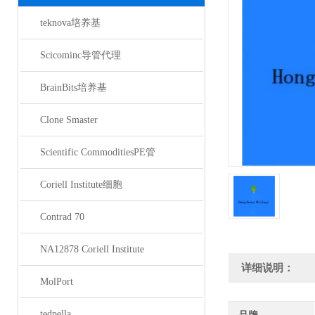
teknova培养基
Scicominc导管代理
BrainBits培养基
Clone Smaster
Scientific CommoditiesPE管
Coriell Institute细胞
Contrad 70
NA12878 Coriell Institute
详细说明：
MolPort
tedpella