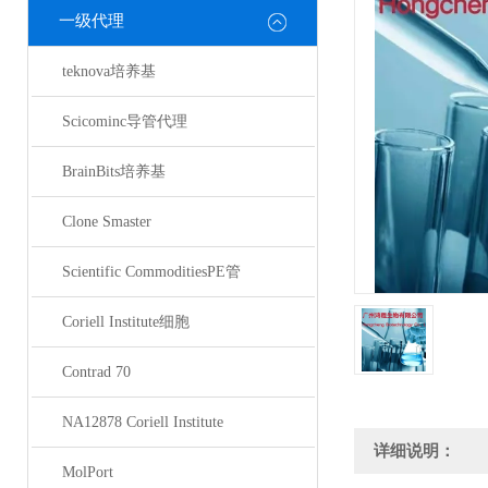
一级代理
teknova培养基
Scicominc导管代理
BrainBits培养基
Clone Smaster
Scientific CommoditiesPE管
Coriell Institute细胞
Contrad 70
NA12878 Coriell Institute
详细说明：
MolPort