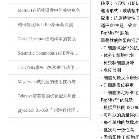
纯度： >70%（HPL
MolPort在药物研发中的关键角色
递送形式：玻璃瓶
应用：抗原特异性 T
如何优化BrainBits培养基以提高实验效果？
适应症/主题：癌症
PepMix™ 肽池
Coriell Institute细胞样本的获取与应用指南
重叠肽的跨蛋白混合物
- T 细胞试验中的
Scientific Commodities PE管在环保实验中的作用
- 体外T 细胞扩增
- 树突状细胞脉冲
TEDPella服务与实验室自动化设备的整合
- 免疫监测
- 细胞免疫反应谱分
Megazyme试剂盒的使用技巧与实验优化方法
- T 细胞表位鉴定
- T 细胞测定标准化
Teknova培养基的优化配方与使用技巧
PepMix™ 的优势
- 根据严格的 ISO 9
glycotech 01-059 广州鸿程代理：开启糖生物学研究新征程
- 每种肽的质量得
- 每个单独的肽批次都有
- 批次间一致性高
- 无假阳性 T 细