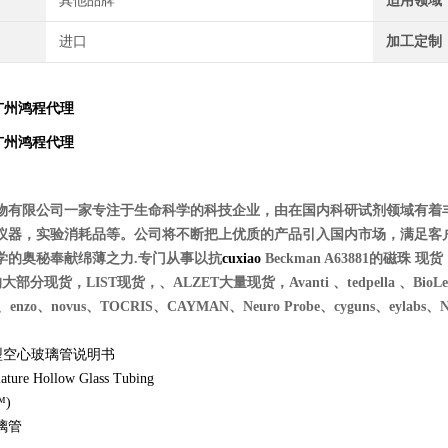
其他品牌
适用领域
进口
加工定制
广州鸿程代理
广州鸿程代理
物有限公司一家专注于生命科学的科技企业，由在国内科研试剂领域有着
仪器，实验消耗品等。公司将不断把上优质的产品引入国内市场，满足客
学的奥秘奉献绵薄之力.专门从事以抗
cuxiao
Beckman A63881的磁珠 现货，m
的大部分现货，LIST现货，、ALZET大量现货，Avanti 、tedpella 、BioLegend、
es、enzo、novus、T
OCRIS、CAYMAN、Neuro Probe、cyguns、eylabs、NIB
m微型空心玻璃管说明书
ature Hollow Glass Tubing
™)
璃管