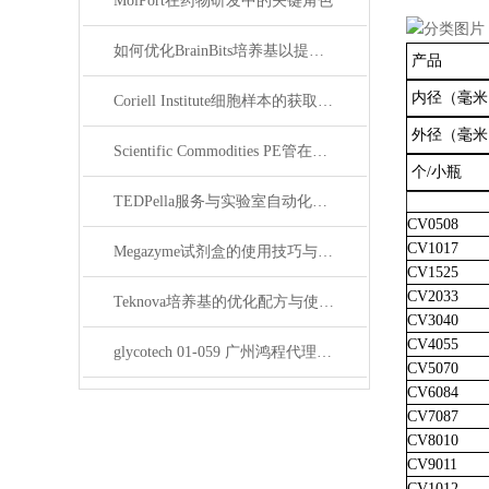
MolPort在药物研发中的关键角色
如何优化BrainBits培养基以提高实验效果？
产品
内径（毫米
Coriell Institute细胞样本的获取与应用指南
外径（毫米
Scientific Commodities PE管在环保实验中的作用
个/小瓶
TEDPella服务与实验室自动化设备的整合
CV0508
CV1017
Megazyme试剂盒的使用技巧与实验优化方法
CV1525
CV2033
Teknova培养基的优化配方与使用技巧
CV3040
CV4055
glycotech 01-059 广州鸿程代理：开启糖生物学研究新征程
CV5070
CV6084
CV7087
CV8010
CV9011
CV1012