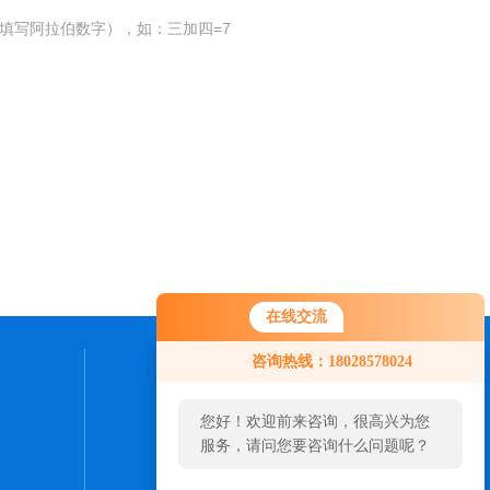
填写阿拉伯数字），如：三加四=7
在线交流
您好！欢迎前来咨询，很高兴为您
咨询热线：18028578024
服务，请问您要咨询什么问题呢？
联系我们
您好，看您停留很久了，是否找到
24小时热线：
了需求产品，您可以直接在线与我
联系！