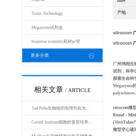
品牌
产地
Toxin Technology
Megazyme试剂盒
vitrocom
braintree scientific耗材pe管
vitrocom
更多分类
广州鸿程生
试剂，科学
探索生命科
Megazyme
相关文章
/ ARTICLE
polyscienc
vitroco
Ted Pella生物组织包埋剂在光镜与电镜联用技术中的应用
Round - Mini
Coriell Institute细胞的复苏培养与质量控制规范
(VitroTubes
微型空心玻