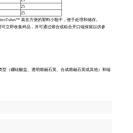
25
25
VitroTubes™ 装在方便的塑料小瓶中，便于处理和储存。
管作用可立即收集样品，并可通过熔合或粘合开口端保留以供参
类型（硼硅酸盐、透明熔融石英、合成熔融石英或其他）和端