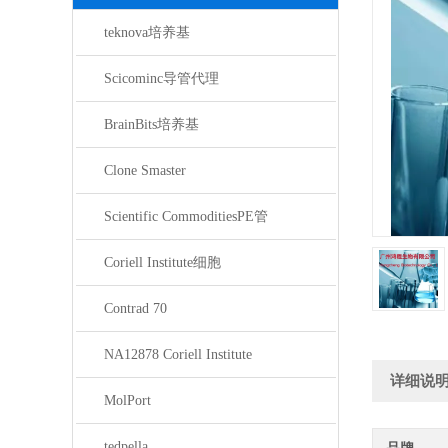
teknova培养基
Scicominc导管代理
BrainBits培养基
Clone Smaster
Scientific CommoditiesPE管
Coriell Institute细胞
Contrad 70
NA12878 Coriell Institute
详细说
MolPort
tedpella