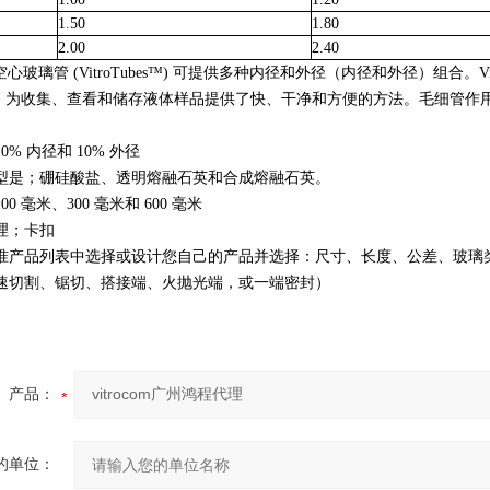
1.50
1.80
2.00
2.40
型空心玻璃管 (VitroTubes™) 可提供多种内径和外径（内径和外径）组合。
Tubes™ 为收集、查看和储存液体样品提供了快、干净和方便的方法。毛细
% 内径和 10% 外径
型是；硼硅酸盐、透明熔融石英和合成熔融石英。
0 毫米、300 毫米和 600 毫米
理；卡扣
准产品列表中选择或设计您自己的产品并选择：尺寸、长度、公差、玻璃
速切割、锯切、搭接端、火抛光端，或一端密封）
产品：
的单位：