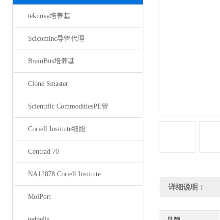
teknova培养基
Scicominc导管代理
BrainBits培养基
Clone Smaster
Scientific CommoditiesPE管
Coriell Institute细胞
Contrad 70
NA12878 Coriell Institute
详细说明：
MolPort
tedpella