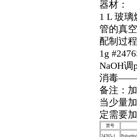
器材：
1 L 
管的真
配制过
1g #2
NaOH
消毒——
备注：加
当少量
定需要加
货号
24765-1
Polyethy