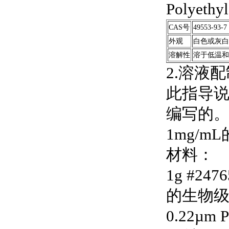
Polyethy
CAS号
49553-93-7
外观
白色或灰白
溶解性
溶于低温和
2.溶液
此指导说
编写的
1mg/
材料：
1g #2
的生物级水
0.22