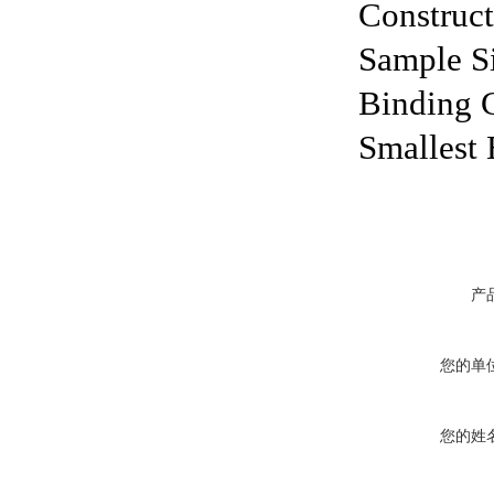
Construct
Sample Si
Binding 
Smallest 
产
您的单
您的姓