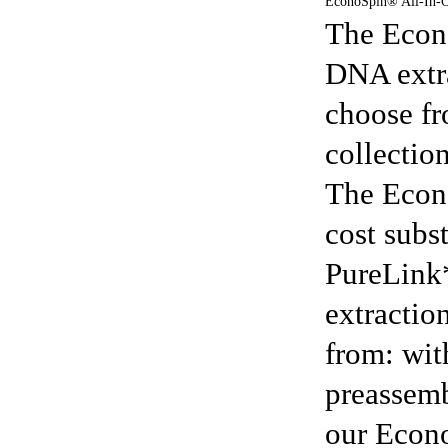
EconoSpin® All-In-
The Econ
DNA extra
choose fr
collectio
The Econ
cost subs
PureLink*
extractio
from: wit
preassemb
our Econ