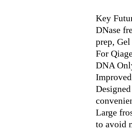
Key Futur
DNase fre
prep, Gel
For Qiage
DNA Only
Improved 
Designed 
convenie
Large fro
to avoid 