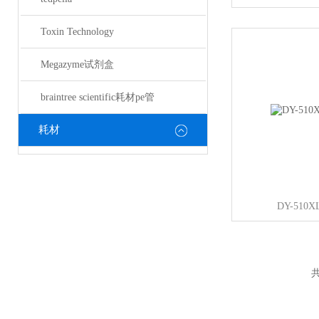
Toxin Technology
Megazyme试剂盒
braintree scientific耗材pe管
耗材
DY-51
共