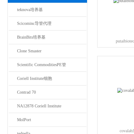
teknova培养基
Scicominc导管代理
BrainBits培养基
putaibi
Clone Smaster
Scientific CommoditiesPE管
Coriell Institute细胞
Contrad 70
NA12878 Coriell Institute
MolPort
cova
tedpella