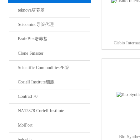
teknova培养基
Scicominc导管代理
BrainBits培养基
Cisbio Inte
Clone Smaster
Scientific CommoditiesPE管
Coriell Institute细胞
Contrad 70
NA12878 Coriell Institute
MolPort
Bio-Synt
tedpella