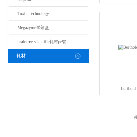
Toxin Technology
Megazyme试剂盒
braintree scientific耗材pe管
耗材
Berth
共