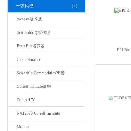
一级代理
teknova培养基
Scicominc导管代理
BrainBits培养基
EPI 
Clone Smaster
Scientific CommoditiesPE管
Coriell Institute细胞
Contrad 70
NA12878 Coriell Institute
MolPort