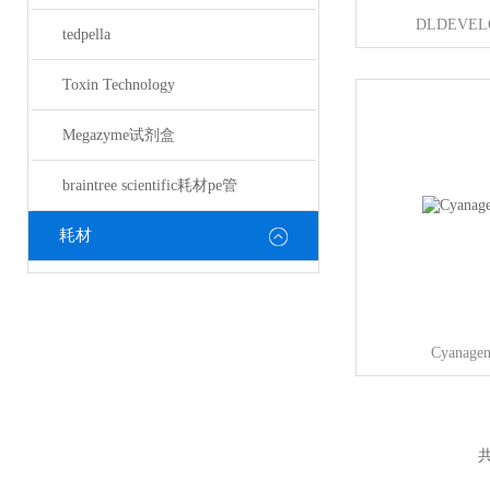
DLDEVE
tedpella
Toxin Technology
Megazyme试剂盒
braintree scientific耗材pe管
耗材
Cyana
共