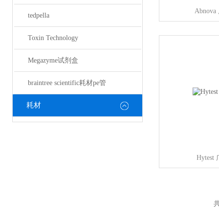
Abno
tedpella
Toxin Technology
Megazyme试剂盒
braintree scientific耗材pe管
耗材
Hyte
共