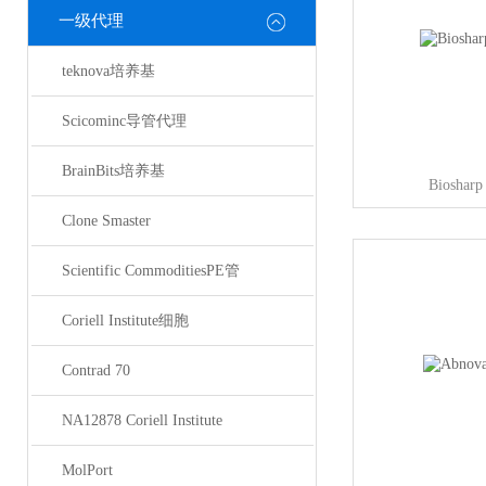
一级代理
teknova培养基
Scicominc导管代理
BrainBits培养基
Biosh
Clone Smaster
Scientific CommoditiesPE管
Coriell Institute细胞
Contrad 70
NA12878 Coriell Institute
MolPort