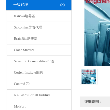
一级代理
teknova培养基
Scicominc导管代理
BrainBits培养基
Clone Smaster
Scientific CommoditiesPE管
Coriell Institute细胞
Contrad 70
NA12878 Coriell Institute
详细说明：
MolPort