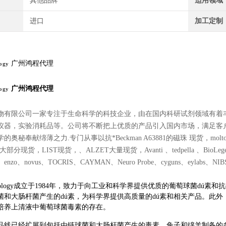
其他品牌
适用领域
进口
加工定制
广州鸿程代理
logy
广州鸿程代理
logy
物有限公司一家专注于生命科学的科技企业，由在国内科研试剂领域有着
仪器，实验消耗品等。公司将不断把上优质的产品引入国内市场，满足客
秘奉献绵薄之力.专门从事以抗*Beckman A63881的磁珠 现货，moltox 11-10
大部分现货，LIST现货，、ALZET大量现货，Avanti 、tedpella 、BioLegend、Po
es、enzo、novus、TOCRIS、CAYMAN、Neuro Probe、cyguns、eylabs、NIBSC、
Technology成立于1984年，致力于向工业和科学界提供优质的葡萄球菌dú
菌和大肠杆菌产生的dú素，为科学界提供高质量的dú素和相关产品。此
培养上清液中葡萄球菌毒素的存在。
品线已经扩展到包括由链球菌和大肠杆菌产生的毒素。兔子和绵羊制备的