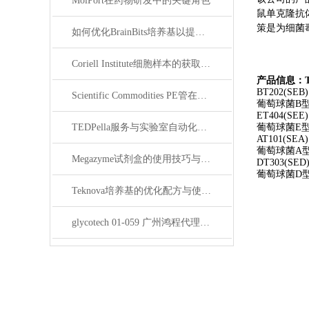
MolPort在药物研发中的关键角色
鼠单克隆抗体
策是为细菌
如何优化BrainBits培养基以提高实验效果？
Coriell Institute细胞样本的获取与应用指南
产
品信息：
BT202(SEB)
Scientific Commodities PE管在环保实验中的作用
葡萄球菌
B
ET404(SEE)
TEDPella服务与实验室自动化设备的整合
葡萄球菌
E
AT101(SEA)
葡萄球菌
A
Megazyme试剂盒的使用技巧与实验优化方法
DT303(SED
葡萄球菌
D
Teknova培养基的优化配方与使用技巧
glycotech 01-059 广州鸿程代理：开启糖生物学研究新征程