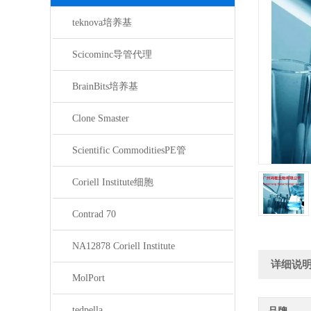
teknova培养基
Scicominc导管代理
BrainBits培养基
Clone Smaster
Scientific CommoditiesPE管
Coriell Institute细胞
Contrad 70
NA12878 Coriell Institute
详细说
MolPort
tedpella