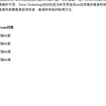
随时可用。Toxin Technology的目的是为科学界提供zui高质量的
毒素和真菌毒素提供快速，敏感和有效的检测方法。
Toxin代理
型肠
d
ú素
型肠
d
ú素
型肠
d
ú素
)
型肠
d
ú素