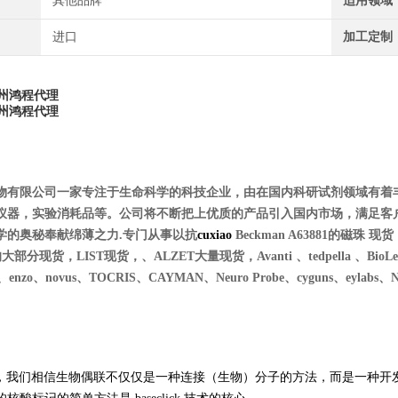
其他品牌
适用领域
进口
加工定制
州鸿程代理
州鸿程代理
物有限公司一家专注于生命科学的科技企业，由在国内科研试剂领域有着
仪器，实验消耗品等。公司将不断把上优质的产品引入国内市场，满足客
学的奥秘奉献绵薄之力.专门从事以抗
cuxiao
Beckman A63881的磁珠 现货，m
的大部分现货，LIST现货，、ALZET大量现货，Avanti 、tedpella 、BioLegend、
es、enzo、novus、T
OCRIS、CAYMAN、Neuro Probe、cyguns、eylabs、NIB
click，我们相信生物偶联不仅仅是一种连接（生物）分子的方法，而是一种