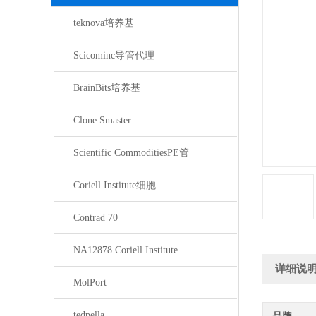
teknova培养基
Scicominc导管代理
BrainBits培养基
Clone Smaster
Scientific CommoditiesPE管
Coriell Institute细胞
Contrad 70
NA12878 Coriell Institute
详细说
MolPort
tedpella