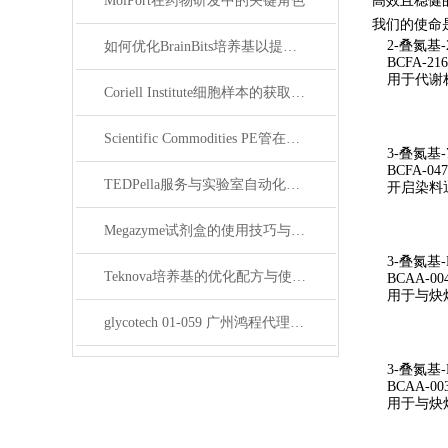
MolPort在药物研发中的关键角色
高效且稳健的
我们的使命
2-叠氮基-
如何优化BrainBits培养基以提高实验效果？
BCFA-216
用于代谢
Coriell Institute细胞样本的获取与应用指南
Scientific Commodities PE管在环保实验中的作用
3-叠氮基-
BCFA-047
TEDPella服务与实验室自动化设备的整合
开启染料通
Megazyme试剂盒的使用技巧与实验优化方法
3-叠氮基-
Teknova培养基的优化配方与使用技巧
BCAA-00
用于与炔
glycotech 01-059 广州鸿程代理：开启糖生物学研究新征程
3-叠氮基-
BCAA-00
用于与炔