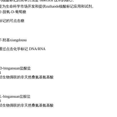
核酸标记的简单方法是 baseclick 技术的核心。
是为生命科学市场开发和提供
zuihaode
核酸标记应用和试剂。
2-脱氧-D-葡萄糖
标记的可点击糖
7-羟基
xiangdousu
过点击化学标记 DNA/RNA
D-
bingansuan盐酸盐
4
烃生物偶联的非天然叠氮基氨基酸
L-
bingansua
n
盐酸盐
3
烃生物偶联的非天然叠氮基氨基酸