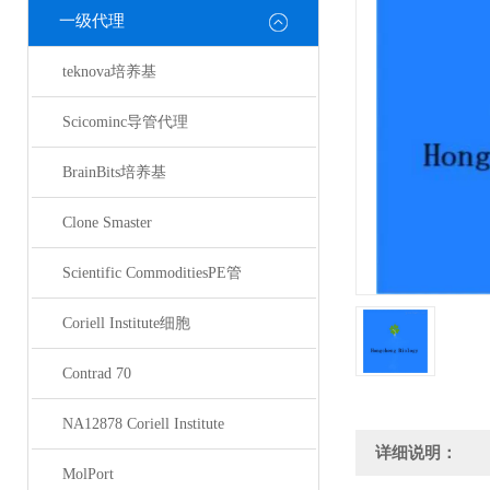
一级代理
teknova培养基
Scicominc导管代理
BrainBits培养基
Clone Smaster
Scientific CommoditiesPE管
Coriell Institute细胞
Contrad 70
NA12878 Coriell Institute
详细说明：
MolPort