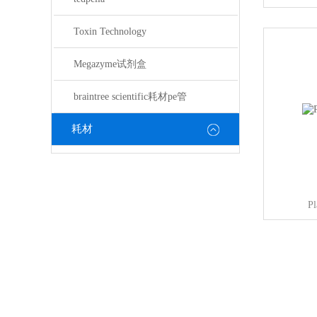
Toxin Technology
Megazyme试剂盒
braintree scientific耗材pe管
耗材
P