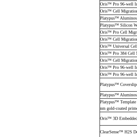
Oris™ Pro 96-well I
Oris™ Cell Migration
Platypus™ Aluminosil
Platypus™ Silicon W
Oris™ Pro Cell Migra
Oris™ Cell Migration
Oris™ Universal Cel
Oris™ Pro 384 Cell M
Oris™ Cell Migration
Oris™ Pro 96-well I
Oris™ Pro 96-well I
Platypus™ Coverslip
Platypus™ Aluminosi
Platypus™ Template S
nm gold-coated prime
Oris™ 3D Embedded 
ClearSense™ H2S Do