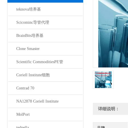
teknova培养基
Scicominc导管代理
BrainBits培养基
Clone Smaster
Scientific CommoditiesPE管
Coriell Institute细胞
Contrad 70
NA12878 Coriell Institute
详细说明：
MolPort
tedpella