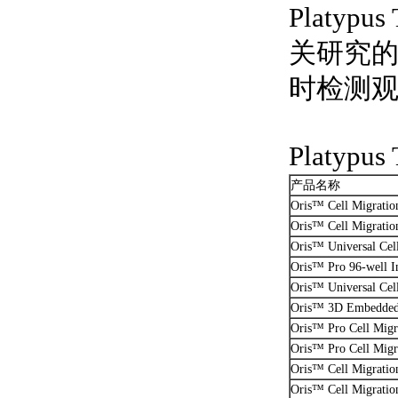
Platy
关研究
时检测
Platypu
产品名称
Oris™ Cell Migratio
Oris™ Cell Migration
Oris™ Universal Cel
Oris™ Pro 96-well I
Oris™ Universal Cel
Oris™ 3D Embedded 
Oris™ Pro Cell Migra
Oris™ Pro Cell Migra
Oris™ Cell Migratio
Oris™ Cell Migratio