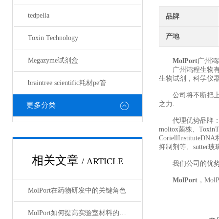
tedpella
品牌
产地
Toxin Technology
Megazyme试剂盒
MolPort
广州鸿
广州鸿程生物有限
生物试剂，科学仪
braintree scientific耗材pe管
公司将不断把上优
之力.
更多分类
代理优势品牌：tedpe
moltox菌株、ToxinT
CoriellInstitut
抑制剂等、sutter玻
相关文章
/ ARTICLE
我们公司的优势
MolPort
，MolP
MolPort在药物研发中的关键角色
MolPort如何提高实验室材料的可得性与合规性