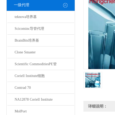
一级代理
teknova培养基
Scicominc导管代理
BrainBits培养基
Clone Smaster
Scientific CommoditiesPE管
Coriell Institute细胞
Contrad 70
NA12878 Coriell Institute
详细说明：
MolPort