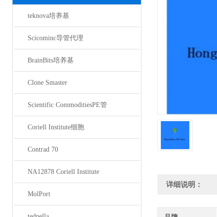
teknova培养基
Scicominc导管代理
BrainBits培养基
Clone Smaster
Scientific CommoditiesPE管
Coriell Institute细胞
Contrad 70
NA12878 Coriell Institute
详细说明：
MolPort
tedpella