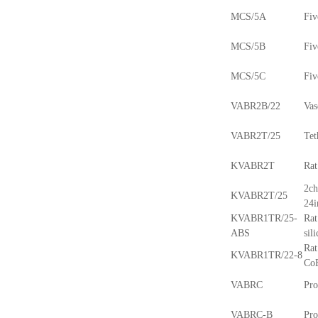
MCS/5A
Fiv
MCS/5B
Fiv
MCS/5C
Fiv
VABR2B/22
Vas
VABR2T/25
Tet
KVABR2T
Rat
2ch
KVABR2T/25
24i
KVABR1TR/25-
Rat
ABS
sil
Rat
KVABR1TR/22-8
Co
VABRC
Pro
VABRC-B
Pro